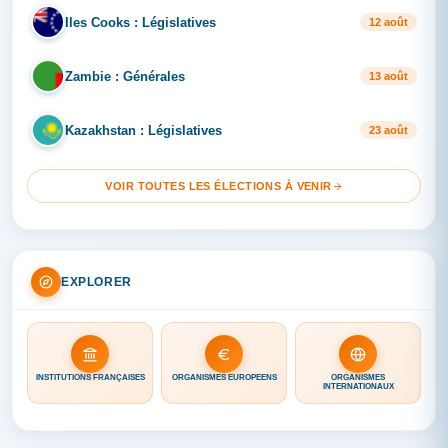
Iles Cooks : Législatives
IL
12 août
Zambie : Générales
ZA
13 août
Kazakhstan : Législatives
KA
23 août
VOIR TOUTES LES ÉLECTIONS À VENIR
EXPLORER
INSTITUTIONS FRANÇAISES
ORGANISMES EUROPÉENS
ORGANISMES
INTERNATIONAUX