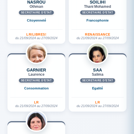
NASROU
SOILIHI
Othman
Thani Mohamed
SECRÉTAIRE D'ETAT
SECRÉTAIRE D'ETAT
Citoyenneté
Francophonie
LR/LIBRES!
RENAISSANCE
du 21/09/2024 au 27/09/2024
du 21/09/2024 au 27/09/2024
GARNIER
SAA
Laurence
Salima
SECRÉTAIRE D'ETAT
SECRÉTAIRE D'ETAT
Consommation
Egalité
LR
LR
du 21/09/2024 au 27/09/2024
du 21/09/2024 au 27/09/2024