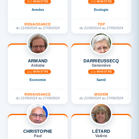
MINISTRE
MINISTRE
Armées
Ecologie
RENAISSANCE
TDP
du 21/09/2024 au 27/09/2024
du 21/09/2024 au 27/09/2024
ARMAND
DARRIEUSSECQ
Antoine
Geneviève
MINISTRE
MINISTRE
Economie
Santé
RENAISSANCE
MODEM
du 21/09/2024 au 27/09/2024
du 21/09/2024 au 27/09/2024
CHRISTOPHE
LÉTARD
Paul
Valérie