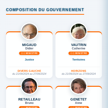
COMPOSITION DU GOUVERNEMENT
MIGAUD
VAUTRIN
Didier
Catherine
MINISTRE
MINISTRE
Justice
Territoires
DIVERS GAUCHE
HORIZONS
du 21/09/2024 au 27/09/2024
du 21/09/2024 au 27/09/2024
RETAILLEAU
GENETET
Bruno
Anne
MINISTRE
MINISTRE