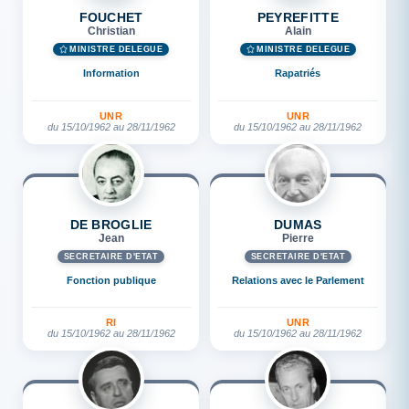
FOUCHET
PEYREFITTE
Christian
Alain
MINISTRE DÉLÉGUÉ
MINISTRE DÉLÉGUÉ
Information
Rapatriés
UNR
UNR
du 15/10/1962 au 28/11/1962
du 15/10/1962 au 28/11/1962
DE BROGLIE
DUMAS
Jean
Pierre
SECRÉTAIRE D'ETAT
SECRÉTAIRE D'ETAT
Fonction publique
Relations avec le Parlement
RI
UNR
du 15/10/1962 au 28/11/1962
du 15/10/1962 au 28/11/1962