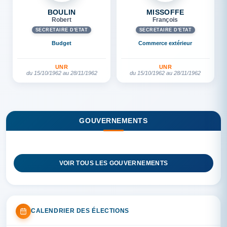
BOULIN
MISSOFFE
Robert
François
SECRÉTAIRE D'ETAT
SECRÉTAIRE D'ETAT
Budget
Commerce extérieur
UNR
UNR
du 15/10/1962 au 28/11/1962
du 15/10/1962 au 28/11/1962
GOUVERNEMENTS
VOIR TOUS LES GOUVERNEMENTS
CALENDRIER DES ÉLECTIONS