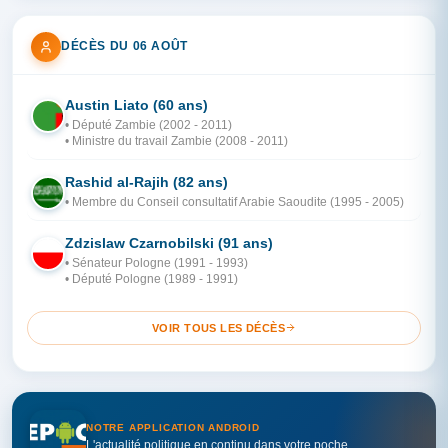
DÉCÈS DU 06 AOÛT
Austin Liato (60 ans)
ZA
• Député Zambie (2002 - 2011)
• Ministre du travail Zambie (2008 - 2011)
Rashid al-Rajih (82 ans)
AR
• Membre du Conseil consultatif Arabie Saoudite (1995 - 2005)
Zdzislaw Czarnobilski (91 ans)
PO
• Sénateur Pologne (1991 - 1993)
• Député Pologne (1989 - 1991)
VOIR TOUS LES DÉCÈS
NOTRE APPLICATION ANDROID
L'actualité politique en continu dans votre poche.