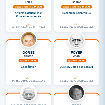
Louis
Gaston
MINISTRE D'ETAT
MINISTRE D'ETAT
Affaires algériennes et
Recherche scientifique
Education nationale
UNR
UNR
du 15/10/1962 au 28/11/1962
du 15/10/1962 au 28/11/1962
GORSE
FOYER
gaston
Jean
MINISTRE
MINISTRE
Coopération
Justice, Garde des Sceaux
UNR
UNR
du 15/10/1962 au 28/11/1962
du 15/10/1962 au 28/11/1962