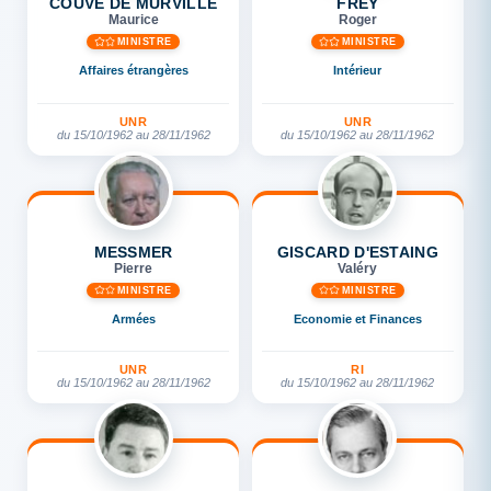
COUVE DE MURVILLE
FREY
Maurice
Roger
MINISTRE
MINISTRE
Affaires étrangères
Intérieur
UNR
UNR
du 15/10/1962 au 28/11/1962
du 15/10/1962 au 28/11/1962
MESSMER
GISCARD D'ESTAING
Pierre
Valéry
MINISTRE
MINISTRE
Armées
Economie et Finances
UNR
RI
du 15/10/1962 au 28/11/1962
du 15/10/1962 au 28/11/1962