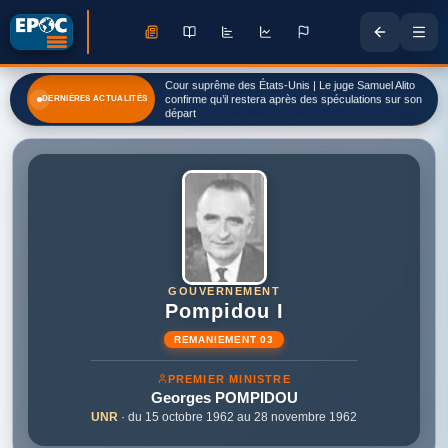
Cour suprême des États-Unis | Le juge Samuel Alito
confirme qu’il restera après des spéculations sur son
DERNIÈRES ACTUALITÉS
départ
GOUVERNEMENT
Pompidou I
REMANIEMENT 03
PREMIER MINISTRE
Georges
POMPIDOU
UNR
· du 15 octobre 1962 au 28 novembre 1962