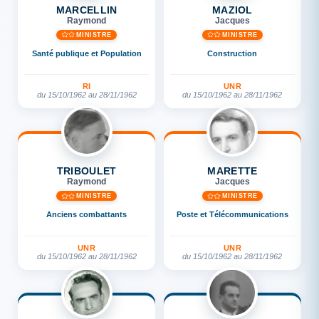
MARCELLIN
MAZIOL
Raymond
Jacques
MINISTRE
MINISTRE
Santé publique et Population
Construction
RI
UNR
du 15/10/1962 au 28/11/1962
du 15/10/1962 au 28/11/1962
TRIBOULET
MARETTE
Raymond
Jacques
MINISTRE
MINISTRE
Anciens combattants
Poste et Télécommunications
UNR
UNR
du 15/10/1962 au 28/11/1962
du 15/10/1962 au 28/11/1962