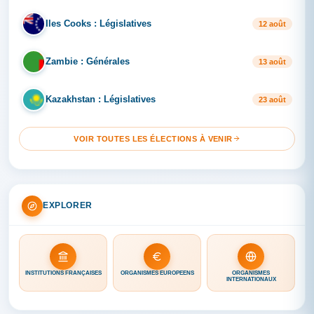
Iles Cooks : Législatives
IL
12 août
Zambie : Générales
ZA
13 août
Kazakhstan : Législatives
KA
23 août
VOIR TOUTES LES ÉLECTIONS À VENIR
EXPLORER
INSTITUTIONS FRANÇAISES
ORGANISMES EUROPÉENS
ORGANISMES
INTERNATIONAUX