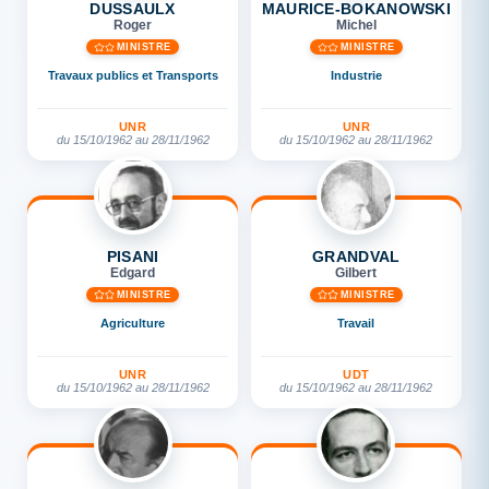
DUSSAULX
MAURICE-BOKANOWSKI
Roger
Michel
MINISTRE
MINISTRE
Travaux publics et Transports
Industrie
UNR
UNR
du 15/10/1962 au 28/11/1962
du 15/10/1962 au 28/11/1962
PISANI
GRANDVAL
Edgard
Gilbert
MINISTRE
MINISTRE
Agriculture
Travail
UNR
UDT
du 15/10/1962 au 28/11/1962
du 15/10/1962 au 28/11/1962