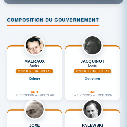
COMPOSITION DU GOUVERNEMENT
MALRAUX
JACQUINOT
André
Louis
MINISTRE D'ETAT
MINISTRE D'ETAT
Culture
Outre-mer
UNR
CNIP
du 15/10/1962 au 28/11/1962
du 15/10/1962 au 28/11/1962
JOXE
PALEWSKI