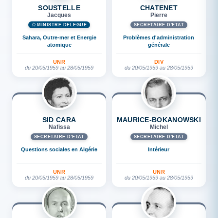
SOUSTELLE
CHATENET
Jacques
Pierre
MINISTRE DÉLÉGUÉ
SECRÉTAIRE D'ETAT
Sahara, Outre-mer et Energie
Problèmes d'administration
atomique
générale
UNR
DIV
du 20/05/1959 au 28/05/1959
du 20/05/1959 au 28/05/1959
SID CARA
MAURICE-BOKANOWSKI
Nafissa
Michel
SECRÉTAIRE D'ETAT
SECRÉTAIRE D'ETAT
Questions sociales en Algérie
Intérieur
UNR
UNR
du 20/05/1959 au 28/05/1959
du 20/05/1959 au 28/05/1959