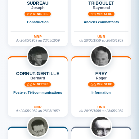
SUDREAU
TRIBOULET
Joseph
Raymond
MINISTRE
MINISTRE
Construction
Anciens combattants
MRP
UNR
du 20/05/1959 au 28/05/1959
du 20/05/1959 au 28/05/1959
CORNUT-GENTILLE
FREY
Bernard
Roger
MINISTRE
MINISTRE
Poste et Télécommunications
Information
UNR
UNR
du 20/05/1959 au 28/05/1959
du 20/05/1959 au 28/05/1959