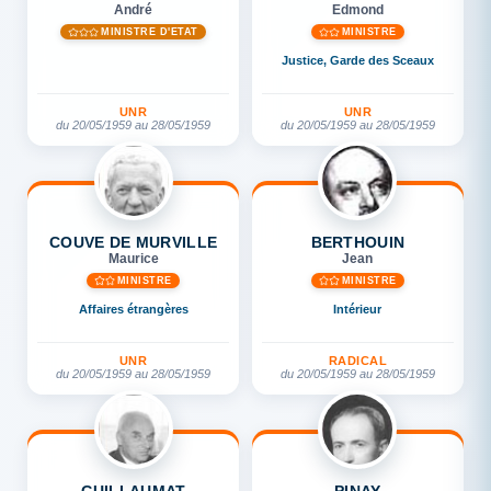
André
Edmond
MINISTRE D'ETAT
MINISTRE
Justice, Garde des Sceaux
UNR
UNR
du 20/05/1959 au 28/05/1959
du 20/05/1959 au 28/05/1959
COUVE DE MURVILLE
BERTHOUIN
Maurice
Jean
MINISTRE
MINISTRE
Affaires étrangères
Intérieur
UNR
RADICAL
du 20/05/1959 au 28/05/1959
du 20/05/1959 au 28/05/1959
GUILLAUMAT
PINAY