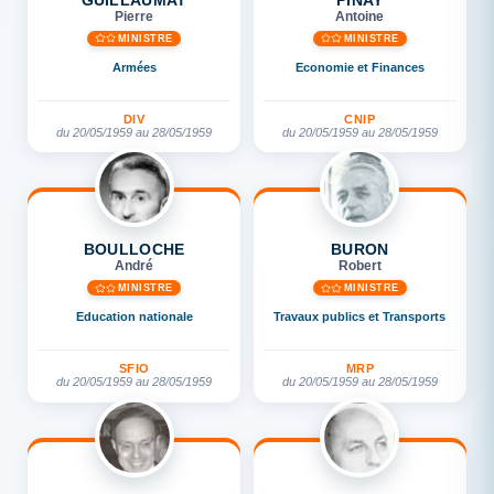
Pierre
Antoine
MINISTRE
MINISTRE
Armées
Economie et Finances
DIV
CNIP
du 20/05/1959 au 28/05/1959
du 20/05/1959 au 28/05/1959
BOULLOCHE
BURON
André
Robert
MINISTRE
MINISTRE
Education nationale
Travaux publics et Transports
SFIO
MRP
du 20/05/1959 au 28/05/1959
du 20/05/1959 au 28/05/1959