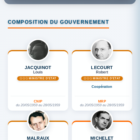
COMPOSITION DU GOUVERNEMENT
JACQUINOT
LECOURT
Louis
Robert
MINISTRE D'ETAT
MINISTRE D'ETAT
Coopération
CNIP
MRP
du 20/05/1959 au 28/05/1959
du 20/05/1959 au 28/05/1959
MALRAUX
MICHELET