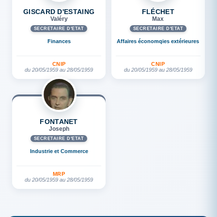
GISCARD D'ESTAING
FLÉCHET
Valéry
Max
SECRÉTAIRE D'ETAT
SECRÉTAIRE D'ETAT
Finances
Affaires économqies extérieures
CNIP
CNIP
du 20/05/1959 au 28/05/1959
du 20/05/1959 au 28/05/1959
FONTANET
Joseph
SECRÉTAIRE D'ETAT
Industrie et Commerce
MRP
du 20/05/1959 au 28/05/1959