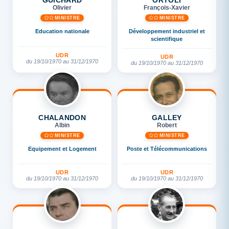
Olivier
François-Xavier
MINISTRE
MINISTRE
Education nationale
Développement industriel et
scientifique
UDR
UDR
du 19/10/1970 au 31/12/1970
du 19/10/1970 au 31/12/1970
CHALANDON
GALLEY
Albin
Robert
MINISTRE
MINISTRE
Equipement et Logement
Poste et Télécommunications
UDR
UDR
du 19/10/1970 au 31/12/1970
du 19/10/1970 au 31/12/1970