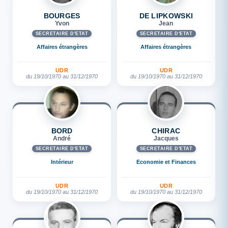
BOURGES
DE LIPKOWSKI
Yvon
Jean
SECRÉTAIRE D'ETAT
SECRÉTAIRE D'ETAT
Affaires étrangères
Affaires étrangères
UDR
UDR
du 19/10/1970 au 31/12/1970
du 19/10/1970 au 31/12/1970
BORD
CHIRAC
André
Jacques
SECRÉTAIRE D'ETAT
SECRÉTAIRE D'ETAT
Intérieur
Economie et Finances
UDR
UDR
du 19/10/1970 au 31/12/1970
du 19/10/1970 au 31/12/1970