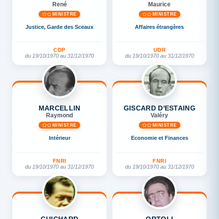
René
Maurice
MINISTRE
MINISTRE
Justice, Garde des Sceaux
Affaires étrangères
CDP
UDR
du 19/10/1970 au 31/12/1970
du 19/10/1970 au 31/12/1970
MARCELLIN
GISCARD D'ESTAING
Raymond
Valéry
MINISTRE
MINISTRE
Intérieur
Economie et Finances
FNRI
FNRI
du 19/10/1970 au 31/12/1970
du 19/10/1970 au 31/12/1970
GUICHARD
ORTOLI