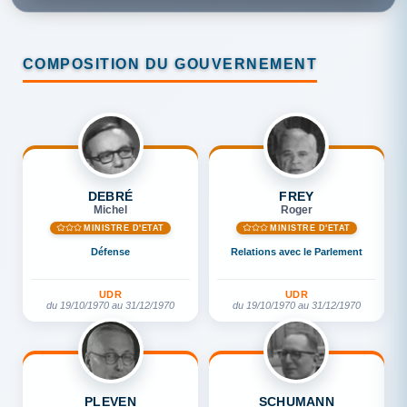
COMPOSITION DU GOUVERNEMENT
DEBRÉ
FREY
Michel
Roger
MINISTRE D'ETAT
MINISTRE D'ETAT
Défense
Relations avec le Parlement
UDR
UDR
du 19/10/1970 au 31/12/1970
du 19/10/1970 au 31/12/1970
PLEVEN
SCHUMANN