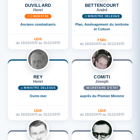
DUVILLARD
BETTENCOURT
Henri
André
MINISTRE
MINISTRE DÉLÉGUÉ
Anciens combattants
Plan, Aménagement du territoire
et Culture
UDR
FNRI
du 19/10/1970 au 31/12/1970
du 19/10/1970 au 31/12/1970
REY
COMITI
Henri
Joseph
MINISTRE DÉLÉGUÉ
SECRÉTAIRE D'ETAT
Outre-mer
auprès du Premier Ministre
UDR
UDR
du 19/10/1970 au 31/12/1970
du 19/10/1970 au 31/12/1970