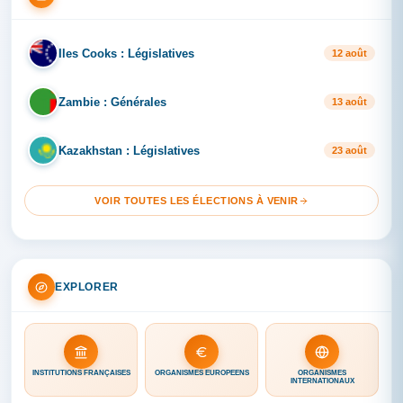
Iles Cooks : Législatives
IL
12 août
Zambie : Générales
ZA
13 août
Kazakhstan : Législatives
KA
23 août
VOIR TOUTES LES ÉLECTIONS À VENIR
EXPLORER
INSTITUTIONS FRANÇAISES
ORGANISMES EUROPÉENS
ORGANISMES
INTERNATIONAUX