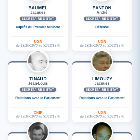
BAUMEL
FANTON
Jacques
André
SECRÉTAIRE D'ETAT
SECRÉTAIRE D'ETAT
auprès du Premier Ministre
Défense
UDR
UDR
du 19/10/1970 au 31/12/1970
du 19/10/1970 au 31/12/1970
TINAUD
LIMOUZY
Jean-Louis
Jacques
SECRÉTAIRE D'ETAT
SECRÉTAIRE D'ETAT
Relations avec le Parlement
Relations avec le Parlement
CNIP
UDR
du 19/10/1970 au 31/12/1970
du 19/10/1970 au 31/12/1970