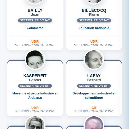
BAILLY
BILLECOCQ
Jean
Pierre
SECRÉTAIRE D'ETAT
SECRÉTAIRE D'ETAT
Commerce
Education nationale
UDR
UDR
du 19/10/1970 au 31/12/1970
du 19/10/1970 au 31/12/1970
KASPEREIT
LAFAY
Gabriel
Bernard
SECRÉTAIRE D'ETAT
SECRÉTAIRE D'ETAT
Moyenne et petite Industrie et
Développement industriel et
Artisanat
scientifique
UDR
CR
du 19/10/1970 au 31/12/1970
du 19/10/1970 au 31/12/1970