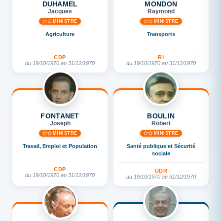
DUHAMEL
MONDON
Jacques
Raymond
MINISTRE
MINISTRE
Agriculture
Transports
CDP
RI
du 19/10/1970 au 31/12/1970
du 19/10/1970 au 31/12/1970
FONTANET
BOULIN
Joseph
Robert
MINISTRE
MINISTRE
Travail, Emploi et Population
Santé publique et Sécurité
sociale
CDP
UDR
du 19/10/1970 au 31/12/1970
du 19/10/1970 au 31/12/1970