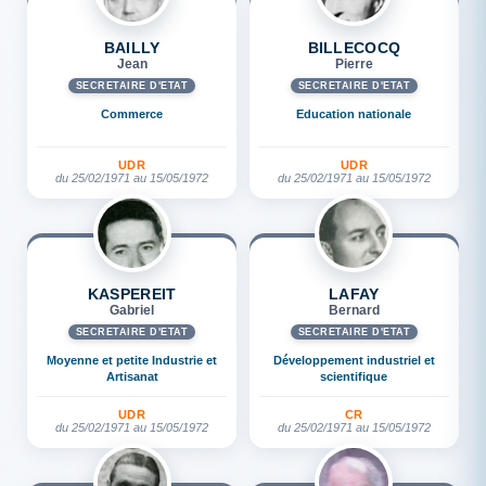
BAILLY
BILLECOCQ
Jean
Pierre
SECRÉTAIRE D'ETAT
SECRÉTAIRE D'ETAT
Commerce
Education nationale
UDR
UDR
du 25/02/1971 au 15/05/1972
du 25/02/1971 au 15/05/1972
KASPEREIT
LAFAY
Gabriel
Bernard
SECRÉTAIRE D'ETAT
SECRÉTAIRE D'ETAT
Moyenne et petite Industrie et
Développement industriel et
Artisanat
scientifique
UDR
CR
du 25/02/1971 au 15/05/1972
du 25/02/1971 au 15/05/1972