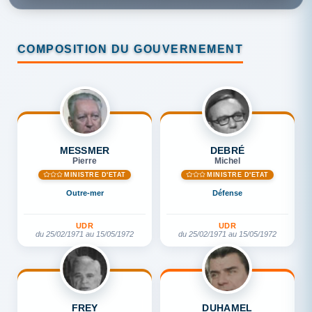
COMPOSITION DU GOUVERNEMENT
MESSMER
DEBRÉ
Pierre
Michel
MINISTRE D'ETAT
MINISTRE D'ETAT
Outre-mer
Défense
UDR
UDR
du 25/02/1971 au 15/05/1972
du 25/02/1971 au 15/05/1972
FREY
DUHAMEL