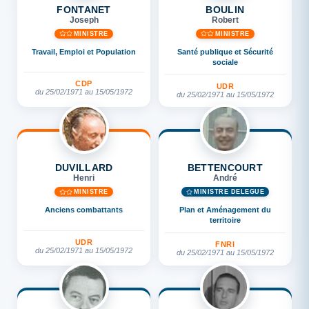
FONTANET
BOULIN
Joseph
Robert
MINISTRE
MINISTRE
Travail, Emploi et Population
Santé publique et Sécurité
sociale
CDP
UDR
du 25/02/1971 au 15/05/1972
du 25/02/1971 au 15/05/1972
DUVILLARD
BETTENCOURT
Henri
André
MINISTRE
MINISTRE DÉLÉGUÉ
Anciens combattants
Plan et Aménagement du
territoire
UDR
FNRI
du 25/02/1971 au 15/05/1972
du 25/02/1971 au 15/05/1972