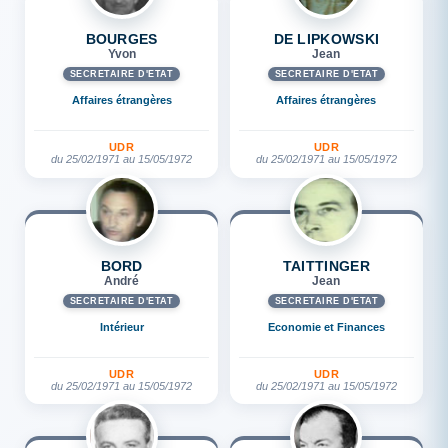
BOURGES
DE LIPKOWSKI
Yvon
Jean
SECRÉTAIRE D'ETAT
SECRÉTAIRE D'ETAT
Affaires étrangères
Affaires étrangères
UDR
UDR
du 25/02/1971 au 15/05/1972
du 25/02/1971 au 15/05/1972
BORD
TAITTINGER
André
Jean
SECRÉTAIRE D'ETAT
SECRÉTAIRE D'ETAT
Intérieur
Economie et Finances
UDR
UDR
du 25/02/1971 au 15/05/1972
du 25/02/1971 au 15/05/1972