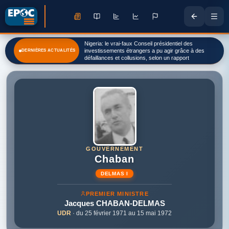
Nigeria: le vrai-faux Conseil présidentiel des
investissements étrangers a pu agir grâce à des
DERNIÈRES ACTUALITÉS
défaillances et collusions, selon un rapport
GOUVERNEMENT
Chaban
DELMAS I
PREMIER MINISTRE
Jacques
CHABAN-DELMAS
UDR
· du 25 février 1971 au 15 mai 1972