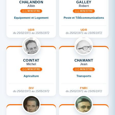
CHALANDON
GALLEY
Albin
Robert
MINISTRE
MINISTRE
Equipement et Logement
Poste et Télécommunications
UDR
UDR
du 25/02/1971 au 15/05/1972
du 25/02/1971 au 15/05/1972
COINTAT
CHAMANT
Michel
Jean
MINISTRE
MINISTRE
Agriculture
Transports
DIV
FNRI
du 25/02/1971 au 15/05/1972
du 25/02/1971 au 15/05/1972