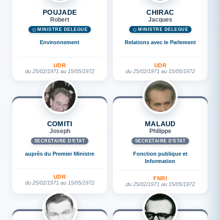
POUJADE
CHIRAC
Robert
Jacques
MINISTRE DÉLÉGUÉ
MINISTRE DÉLÉGUÉ
Environnement
Relations avec le Parlement
UDR
UDR
du 25/02/1971 au 15/05/1972
du 25/02/1971 au 15/05/1972
COMITI
MALAUD
Joseph
Philippe
SECRÉTAIRE D'ETAT
SECRÉTAIRE D'ETAT
auprès du Premier Ministre
Fonction publique et
Information
UDR
FNRI
du 25/02/1971 au 15/05/1972
du 25/02/1971 au 15/05/1972