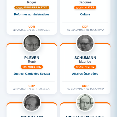
Roger
Jacques
MINISTRE D'ETAT
MINISTRE
Réformes administratives
Culture
UDR
CDP
du 25/02/1971 au 15/05/1972
du 25/02/1971 au 15/05/1972
PLEVEN
SCHUMANN
René
Maurice
MINISTRE
MINISTRE
Justice, Garde des Sceaux
Affaires étrangères
CDP
UDR
du 25/02/1971 au 15/05/1972
du 25/02/1971 au 15/05/1972
MARCELLIN
GISCARD D'ESTAING