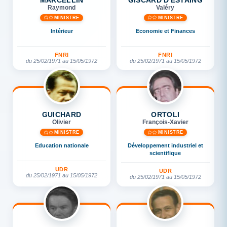
Raymond
Valéry
MINISTRE
MINISTRE
Intérieur
Economie et Finances
FNRI
FNRI
du 25/02/1971 au 15/05/1972
du 25/02/1971 au 15/05/1972
GUICHARD
ORTOLI
Olivier
François-Xavier
MINISTRE
MINISTRE
Education nationale
Développement industriel et
scientifique
UDR
UDR
du 25/02/1971 au 15/05/1972
du 25/02/1971 au 15/05/1972