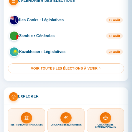
CALENDRIER DES ÉLECTIONS
Iles Cooks : Législatives
IL
12 août
Zambie : Générales
ZA
13 août
Kazakhstan : Législatives
KA
23 août
VOIR TOUTES LES ÉLECTIONS À VENIR
EXPLORER
INSTITUTIONS FRANÇAISES
ORGANISMES EUROPÉENS
ORGANISMES
INTERNATIONAUX