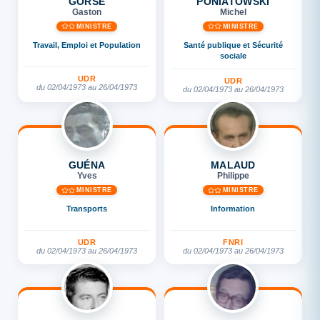
GORSE
PONIATOWSKI
Gaston
Michel
MINISTRE
MINISTRE
Travail, Emploi et Population
Santé publique et Sécurité
sociale
UDR
UDR
du 02/04/1973 au 26/04/1973
du 02/04/1973 au 26/04/1973
GUÉNA
MALAUD
Yves
Philippe
MINISTRE
MINISTRE
Transports
Information
UDR
FNRI
du 02/04/1973 au 26/04/1973
du 02/04/1973 au 26/04/1973