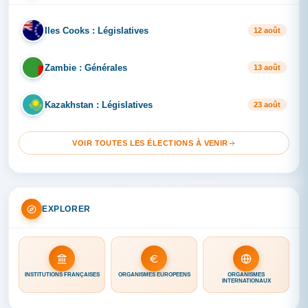
Iles Cooks : Législatives
IL
12 août
Zambie : Générales
ZA
13 août
Kazakhstan : Législatives
KA
23 août
VOIR TOUTES LES ÉLECTIONS À VENIR
EXPLORER
INSTITUTIONS FRANÇAISES
ORGANISMES EUROPÉENS
ORGANISMES
INTERNATIONAUX