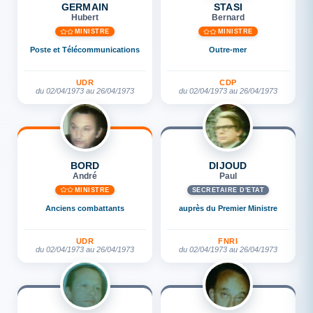
GERMAIN
STASI
Hubert
Bernard
MINISTRE
MINISTRE
Poste et Télécommunications
Outre-mer
UDR
CDP
du 02/04/1973 au 26/04/1973
du 02/04/1973 au 26/04/1973
BORD
DIJOUD
André
Paul
MINISTRE
SECRÉTAIRE D'ETAT
Anciens combattants
auprès du Premier Ministre
UDR
FNRI
du 02/04/1973 au 26/04/1973
du 02/04/1973 au 26/04/1973