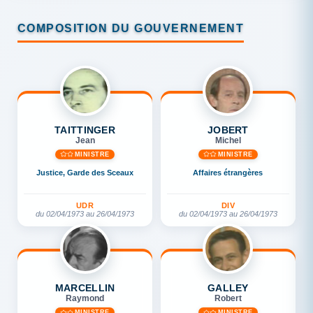
COMPOSITION DU GOUVERNEMENT
TAITTINGER
JOBERT
Jean
Michel
MINISTRE
MINISTRE
Justice, Garde des Sceaux
Affaires étrangères
UDR
DIV
du 02/04/1973 au 26/04/1973
du 02/04/1973 au 26/04/1973
MARCELLIN
GALLEY
Raymond
Robert
MINISTRE
MINISTRE