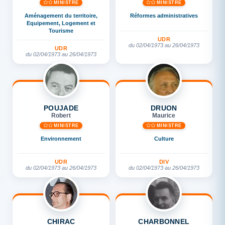
MINISTRE
MINISTRE
Aménagement du territoire,
Réformes administratives
Equipement, Logement et
Tourisme
UDR
du 02/04/1973 au 26/04/1973
UDR
du 02/04/1973 au 26/04/1973
POUJADE
DRUON
Robert
Maurice
MINISTRE
MINISTRE
Environnement
Culture
UDR
DIV
du 02/04/1973 au 26/04/1973
du 02/04/1973 au 26/04/1973
CHIRAC
CHARBONNEL