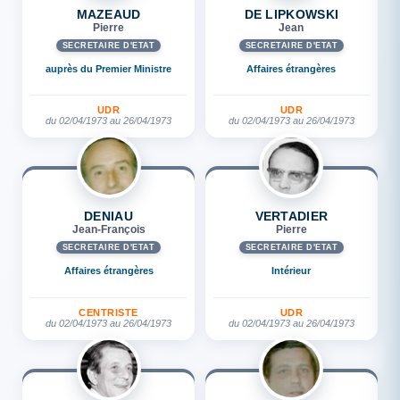
MAZEAUD
DE LIPKOWSKI
Pierre
Jean
SECRÉTAIRE D'ETAT
SECRÉTAIRE D'ETAT
auprès du Premier Ministre
Affaires étrangères
UDR
UDR
du 02/04/1973 au 26/04/1973
du 02/04/1973 au 26/04/1973
DENIAU
VERTADIER
Jean-François
Pierre
SECRÉTAIRE D'ETAT
SECRÉTAIRE D'ETAT
Affaires étrangères
Intérieur
CENTRISTE
UDR
du 02/04/1973 au 26/04/1973
du 02/04/1973 au 26/04/1973