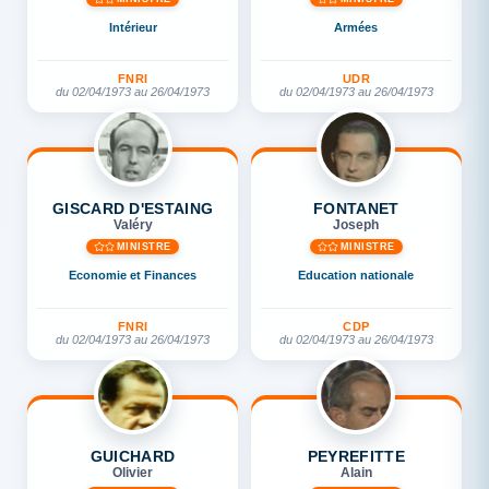
Intérieur
Armées
FNRI
UDR
du 02/04/1973 au 26/04/1973
du 02/04/1973 au 26/04/1973
GISCARD D'ESTAING
FONTANET
Valéry
Joseph
MINISTRE
MINISTRE
Economie et Finances
Education nationale
FNRI
CDP
du 02/04/1973 au 26/04/1973
du 02/04/1973 au 26/04/1973
GUICHARD
PEYREFITTE
Olivier
Alain