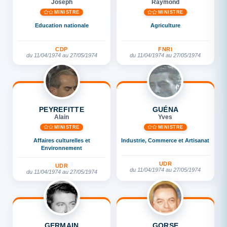
Joseph
Raymond
MINISTRE
MINISTRE
Education nationale
Agriculture
CDP
FNRI
du 11/04/1974 au 27/05/1974
du 11/04/1974 au 27/05/1974
PEYREFITTE
GUÉNA
Alain
Yves
MINISTRE
MINISTRE
Affaires culturelles et
Industrie, Commerce et Artisanat
Environnement
UDR
UDR
du 11/04/1974 au 27/05/1974
du 11/04/1974 au 27/05/1974
GERMAIN
GORSE