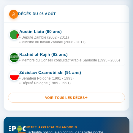
DÉCÈS DU 06 AOÛT
Austin Liato (60 ans)
ZA
• Député Zambie (2002 - 2011)
• Ministre du travail Zambie (2008 - 2011)
Rashid al-Rajih (82 ans)
AR
• Membre du Conseil consultatif Arabie Saoudite (1995 - 2005)
Zdzislaw Czarnobilski (91 ans)
PO
• Sénateur Pologne (1991 - 1993)
• Député Pologne (1989 - 1991)
VOIR TOUS LES DÉCÈS
NOTRE APPLICATION ANDROID
L'actualité politique en continu dans votre poche.