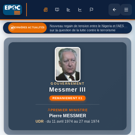
Les États-Unis face à la pire épidémie de rougeole en
DERNIÈRES ACTUALITÉS
35 ans
GOUVERNEMENT
Messmer III
REMANIEMENT 01
PREMIER MINISTRE
Pierre
MESSMER
UDR
· du 11 avril 1974 au 27 mai 1974