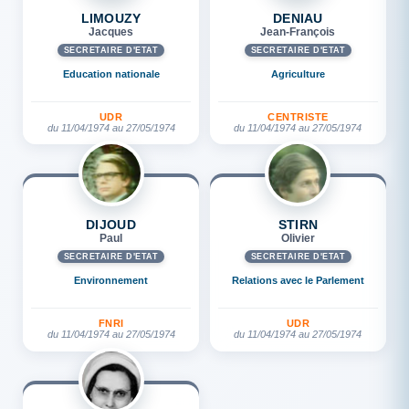
LIMOUZY
DENIAU
Jacques
Jean-François
SECRÉTAIRE D'ETAT
SECRÉTAIRE D'ETAT
Education nationale
Agriculture
UDR
CENTRISTE
du 11/04/1974 au 27/05/1974
du 11/04/1974 au 27/05/1974
DIJOUD
STIRN
Paul
Olivier
SECRÉTAIRE D'ETAT
SECRÉTAIRE D'ETAT
Environnement
Relations avec le Parlement
FNRI
UDR
du 11/04/1974 au 27/05/1974
du 11/04/1974 au 27/05/1974