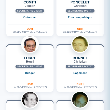
COMITI
PONCELET
Joseph
Christian
SECRÉTAIRE D'ETAT
SECRÉTAIRE D'ETAT
Outre-mer
Fonction publique
UDR
UDR
du 11/04/1974 au 27/05/1974
du 11/04/1974 au 27/05/1974
TORRE
BONNET
Henri
Christian
SECRÉTAIRE D'ETAT
SECRÉTAIRE D'ETAT
Budget
Logement
UDR
FNRI
du 11/04/1974 au 27/05/1974
du 11/04/1974 au 27/05/1974