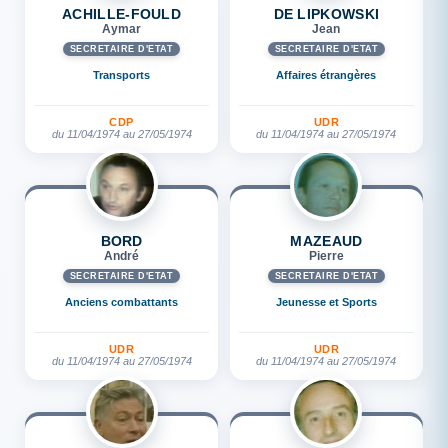
ACHILLE-FOULD
DE LIPKOWSKI
Aymar
Jean
SECRÉTAIRE D'ETAT
SECRÉTAIRE D'ETAT
Transports
Affaires étrangères
CDP
UDR
du 11/04/1974 au 27/05/1974
du 11/04/1974 au 27/05/1974
BORD
MAZEAUD
André
Pierre
SECRÉTAIRE D'ETAT
SECRÉTAIRE D'ETAT
Anciens combattants
Jeunesse et Sports
UDR
UDR
du 11/04/1974 au 27/05/1974
du 11/04/1974 au 27/05/1974