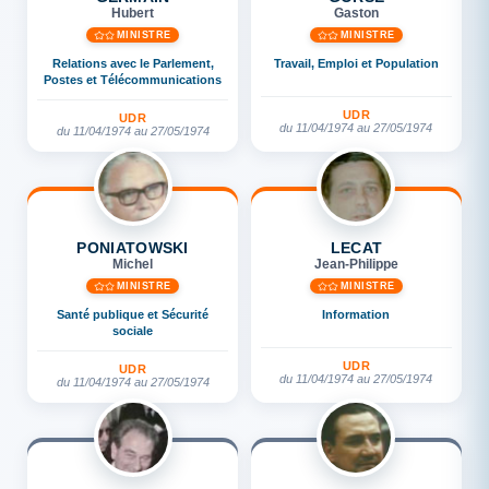
Hubert
Gaston
MINISTRE
MINISTRE
Relations avec le Parlement,
Travail, Emploi et Population
Postes et Télécommunications
UDR
UDR
du 11/04/1974 au 27/05/1974
du 11/04/1974 au 27/05/1974
PONIATOWSKI
LECAT
Michel
Jean-Philippe
MINISTRE
MINISTRE
Santé publique et Sécurité
Information
sociale
UDR
UDR
du 11/04/1974 au 27/05/1974
du 11/04/1974 au 27/05/1974