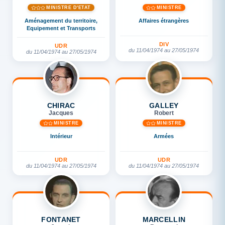
MINISTRE D'ETAT
MINISTRE
Aménagement du territoire,
Affaires étrangères
Equipement et Transports
DIV
UDR
du 11/04/1974 au 27/05/1974
du 11/04/1974 au 27/05/1974
CHIRAC
GALLEY
Jacques
Robert
MINISTRE
MINISTRE
Intérieur
Armées
UDR
UDR
du 11/04/1974 au 27/05/1974
du 11/04/1974 au 27/05/1974
FONTANET
MARCELLIN