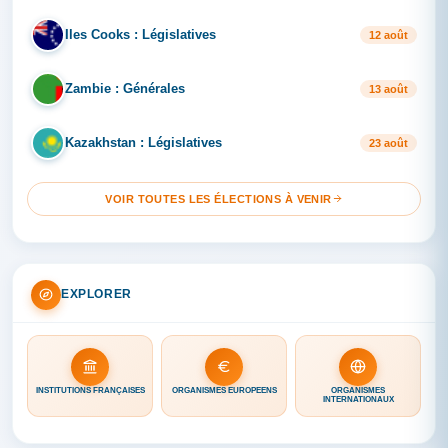
Iles Cooks : Législatives
IL
12 août
Zambie : Générales
ZA
13 août
Kazakhstan : Législatives
KA
23 août
VOIR TOUTES LES ÉLECTIONS À VENIR
EXPLORER
INSTITUTIONS FRANÇAISES
ORGANISMES EUROPÉENS
ORGANISMES
INTERNATIONAUX