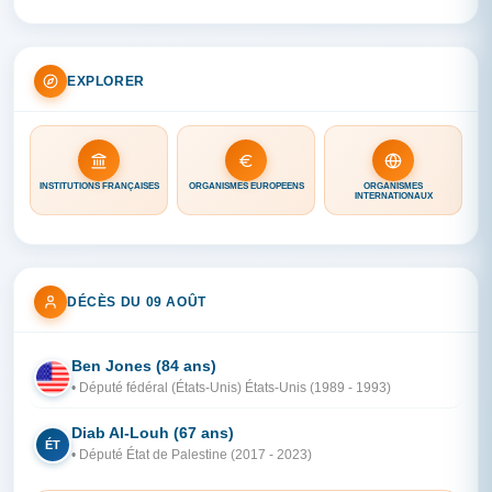
EXPLORER
INSTITUTIONS FRANÇAISES
ORGANISMES EUROPÉENS
ORGANISMES
INTERNATIONAUX
DÉCÈS DU 09 AOÛT
Ben Jones (84 ans)
ÉT
• Député fédéral (États-Unis) États-Unis (1989 - 1993)
Diab Al-Louh (67 ans)
ÉT
• Député État de Palestine (2017 - 2023)