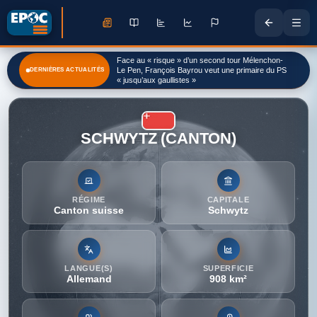
Colombie: le premier jour au pouvoir du président
DERNIÈRES ACTUALITÉS
Abelardo de la Espriella marqué par deux attaques
SCHWYTZ (CANTON)
RÉGIME
CAPITALE
Canton suisse
Schwytz
LANGUE(S)
SUPERFICIE
Allemand
908 km²