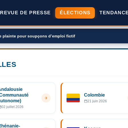
REVUE DE PRESSE
ÉLECTIONS
TENDANC
 plainte pour soupçons d’emploi fictif
LLES
Andalousie
(Communauté
Colombie
autonome)
21 juin 2026
02 juillet 2026
Rhénanie-