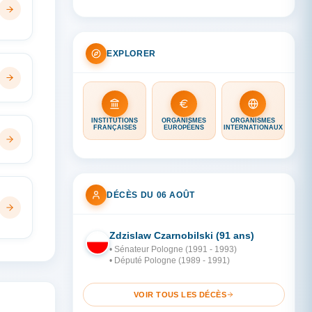
EXPLORER
INSTITUTIONS
ORGANISMES
ORGANISMES
FRANÇAISES
EUROPÉENS
INTERNATIONAUX
DÉCÈS DU 06 AOÛT
Zdzislaw Czarnobilski (91 ans)
PO
• Sénateur Pologne (1991 - 1993)
• Député Pologne (1989 - 1991)
VOIR TOUS LES DÉCÈS