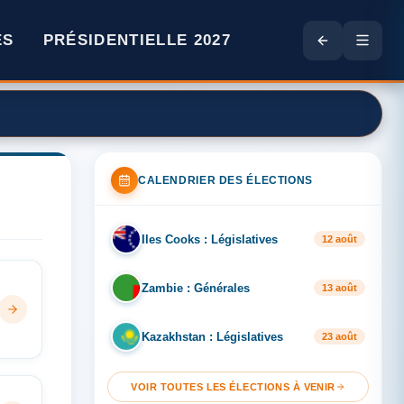
ES
PRÉSIDENTIELLE 2027
CALENDRIER DES ÉLECTIONS
Iles Cooks : Législatives
IL
12 août
Zambie : Générales
ZA
13 août
Kazakhstan : Législatives
KA
23 août
VOIR TOUTES LES ÉLECTIONS À VENIR