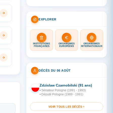
EXPLORER
INSTITUTIONS
ORGANISMES
ORGANISMES
FRANÇAISES
EUROPÉENS
INTERNATIONAUX
DÉCÈS DU 06 AOÛT
Zdzislaw Czarnobilski (91 ans)
PO
• Sénateur Pologne (1991 - 1993)
• Député Pologne (1989 - 1991)
VOIR TOUS LES DÉCÈS