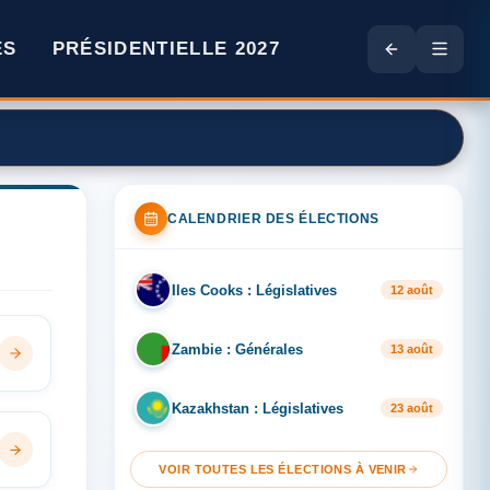
ES
PRÉSIDENTIELLE 2027
CALENDRIER DES ÉLECTIONS
Iles Cooks : Législatives
IL
12 août
Zambie : Générales
ZA
13 août
Kazakhstan : Législatives
KA
23 août
VOIR TOUTES LES ÉLECTIONS À VENIR