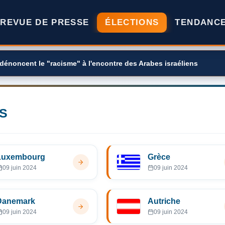
REVUE DE PRESSE
ÉLECTIONS
TENDANC
 dénoncent le "racisme" à l'encontre des Arabes israéliens
S
Luxembourg
Grèce
09 juin 2024
09 juin 2024
Danemark
Autriche
09 juin 2024
09 juin 2024