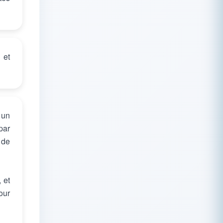
 et
 un
par
 de
 et
our