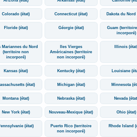
Arizona (état)
Arkansas (état)
Californie (ét
Colorado (état)
Connecticut (état)
Dakota du Nord (
Floride (état)
Géorgie (état)
Guam (territoir
incorporé)
s Mariannes du Nord
Iles Vierges
Illinois (état
(territoire non
Américaines (territoire
incorporé)
non incorporé)
Kansas (état)
Kentucky (état)
Louisiane (ét
assachusetts (état)
Michigan (état)
Minnesota (ét
Montana (état)
Nebraska (état)
Nevada (état
New York (état)
Nouveau-Mexique (état)
Ohio (état)
ennsylvanie (état)
Puerto Rico (territoire
Rhode Island (é
non incorporé)