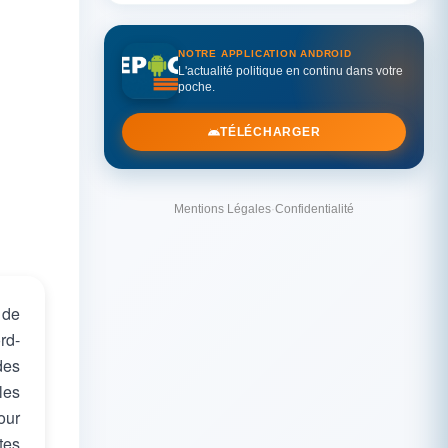
NOTRE APPLICATION ANDROID
L'actualité politique en continu dans votre
poche.
TÉLÉCHARGER
Mentions Légales
·
Confidentialité
 de
rd-
des
les
our
tes