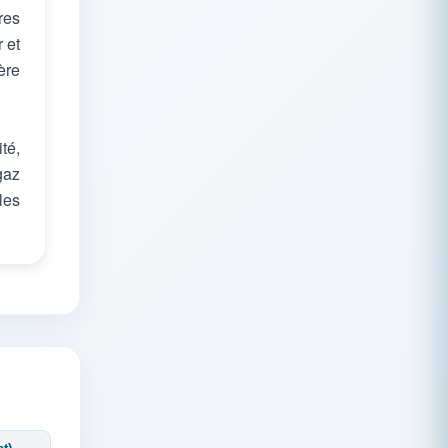
res
 et
ère
té,
 gaz
les