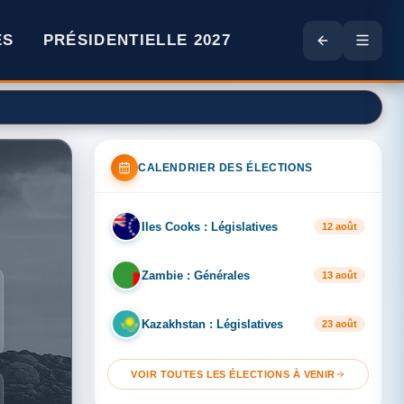
ES
PRÉSIDENTIELLE 2027
CALENDRIER DES ÉLECTIONS
Iles Cooks : Législatives
IL
12 août
Zambie : Générales
ZA
13 août
Kazakhstan : Législatives
KA
23 août
VOIR TOUTES LES ÉLECTIONS À VENIR