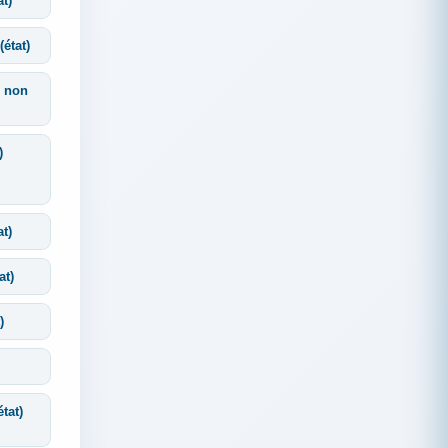
at)
état)
e non
)
at)
at)
)
tat)