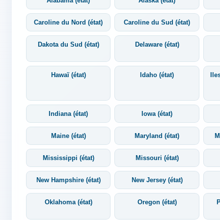
Alabama (état)
Alaska (état)
Caroline du Nord (état)
Caroline du Sud (état)
Dakota du Sud (état)
Delaware (état)
Hawaï (état)
Idaho (état)
Ile
Indiana (état)
Iowa (état)
Maine (état)
Maryland (état)
M
Mississippi (état)
Missouri (état)
New Hampshire (état)
New Jersey (état)
Oklahoma (état)
Oregon (état)
P