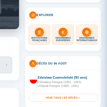
EXPLORER
INSTITUTIONS
ORGANISMES
ORGANISMES
FRANÇAISES
EUROPÉENS
INTERNATIONAUX
DÉCÈS DU 06 AOÛT
Zdzislaw Czarnobilski (91 ans)
PO
• Sénateur Pologne (1991 - 1993)
• Député Pologne (1989 - 1991)
VOIR TOUS LES DÉCÈS