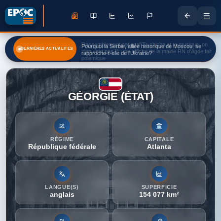
Pourquoi la Serbie, alliée historique de Moscou, se
DERNIÈRES ACTUALITÉS
rapproche-t-elle de l'Ukraine?
GÉORGIE (ÉTAT)
RÉGIME
CAPITALE
République fédérale
Atlanta
LANGUE(S)
SUPERFICIE
anglais
154 077 km²