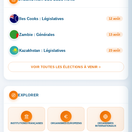
Iles Cooks : Législatives
IL
12 août
Zambie : Générales
ZA
13 août
Kazakhstan : Législatives
KA
23 août
VOIR TOUTES LES ÉLECTIONS À VENIR
EXPLORER
INSTITUTIONS FRANÇAISES
ORGANISMES EUROPÉENS
ORGANISMES
INTERNATIONAUX