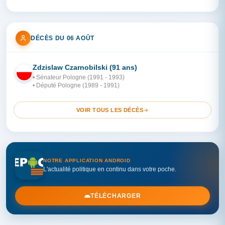
DÉCÈS DU 06 AOÛT
Zdzislaw Czarnobilski (91 ans)
PO
• Sénateur Pologne (1991 - 1993)
• Député Pologne (1989 - 1991)
VOIR TOUS LES DÉCÈS
NOTRE APPLICATION ANDROID
L'actualité politique en continu dans votre poche.
TÉLÉCHARGER