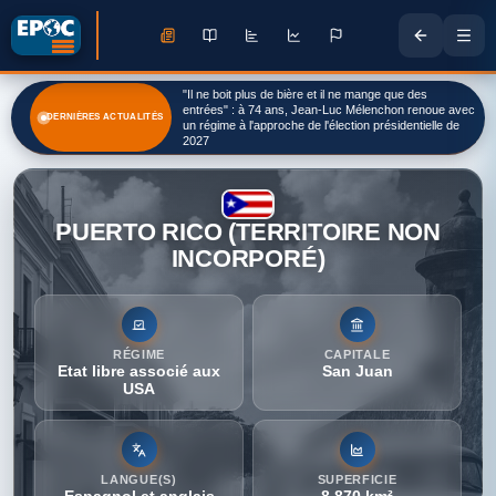
La Belgique va envoyer des militaires au Groenland -
DERNIÈRES ACTUALITÉS
RTBF Actus
PUERTO RICO (TERRITOIRE NON
INCORPORÉ)
RÉGIME
CAPITALE
Etat libre associé aux
San Juan
USA
LANGUE(S)
SUPERFICIE