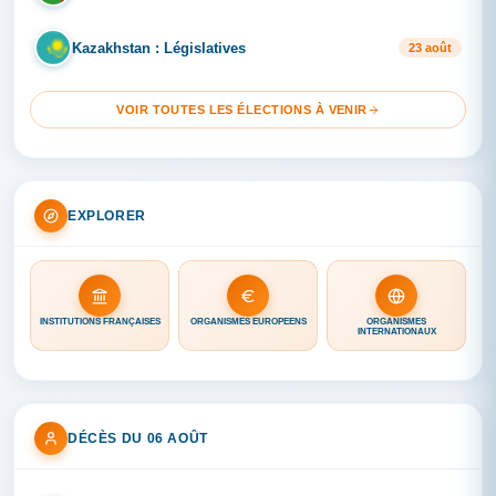
Kazakhstan : Législatives
KA
23 août
VOIR TOUTES LES ÉLECTIONS À VENIR
EXPLORER
INSTITUTIONS FRANÇAISES
ORGANISMES EUROPÉENS
ORGANISMES
INTERNATIONAUX
DÉCÈS DU 06 AOÛT