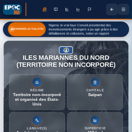
Nigeria: le vrai-faux Conseil présidentiel des
investissements étrangers a pu agir grâce à des
DERNIÈRES ACTUALITÉS
défaillances et collusions, selon un rapport
ILES MARIANNES DU NORD
(TERRITOIRE NON INCORPORÉ)
RÉGIME
CAPITALE
Territoire non-incorporé
Saipan
et organisé des États-
Unis
LANGUE(S)
SUPERFICIE