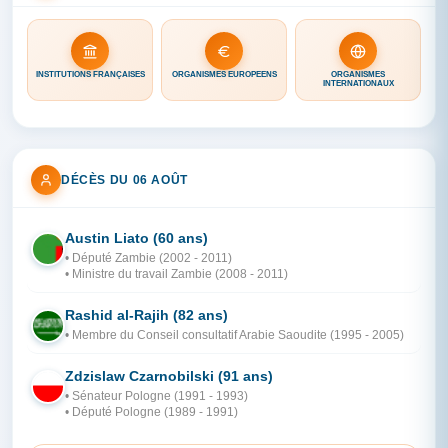
INSTITUTIONS FRANÇAISES
ORGANISMES EUROPÉENS
ORGANISMES
INTERNATIONAUX
DÉCÈS DU 06 AOÛT
Austin Liato (60 ans)
ZA
• Député Zambie (2002 - 2011)
• Ministre du travail Zambie (2008 - 2011)
Rashid al-Rajih (82 ans)
AR
• Membre du Conseil consultatif Arabie Saoudite (1995 - 2005)
Zdzislaw Czarnobilski (91 ans)
PO
• Sénateur Pologne (1991 - 1993)
• Député Pologne (1989 - 1991)