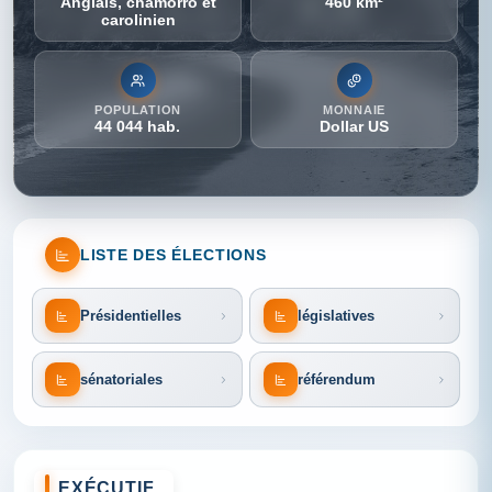
Anglais, chamorro et
460 km²
carolinien
POPULATION
MONNAIE
44 044 hab.
Dollar US
LISTE DES ÉLECTIONS
Présidentielles
législatives
sénatoriales
référendum
EXÉCUTIF