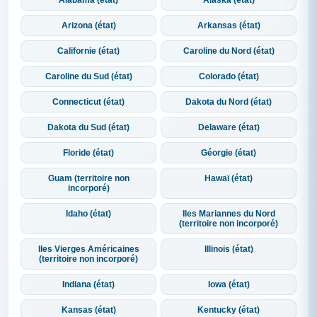
Alabama (état)
Alaska (état)
Arizona (état)
Arkansas (état)
Californie (état)
Caroline du Nord (état)
Caroline du Sud (état)
Colorado (état)
Connecticut (état)
Dakota du Nord (état)
Dakota du Sud (état)
Delaware (état)
Floride (état)
Géorgie (état)
Guam (territoire non
Hawaï (état)
incorporé)
Idaho (état)
Iles Mariannes du Nord
(territoire non incorporé)
Iles Vierges Américaines
Illinois (état)
(territoire non incorporé)
Indiana (état)
Iowa (état)
Kansas (état)
Kentucky (état)