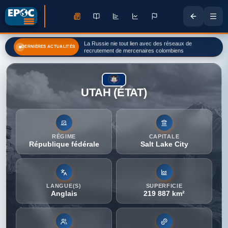
La Russie nie tout lien avec des réseaux de
DERNIÈRES ACTUALITÉS
recrutement de mercenaires colombiens
UTAH (ÉTAT)
RÉGIME
CAPITALE
République fédérale
Salt Lake City
LANGUE(S)
SUPERFICIE
Anglais
219 887 km²