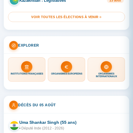
Kazakhstan : Législatives
KA
23 août
VOIR TOUTES LES ÉLECTIONS À VENIR
EXPLORER
INSTITUTIONS FRANÇAISES
ORGANISMES EUROPÉENS
ORGANISMES
INTERNATIONAUX
DÉCÈS DU 05 AOÛT
Uma Shankar Singh (55 ans)
IN
• Député Inde (2012 - 2026)