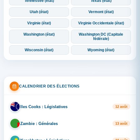
Tennessee (état)
Texas (état)
Utah (état)
Vermont (état)
Virginie (état)
Virginie Occidentale (état)
Washington (état)
Washington DC (Capitale
fédérale)
Wisconsin (état)
Wyoming (état)
CALENDRIER DES ÉLECTIONS
Iles Cooks : Législatives
IL
12 août
Zambie : Générales
ZA
13 août