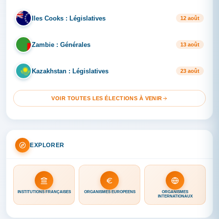
Iles Cooks : Législatives
IL
12 août
Zambie : Générales
ZA
13 août
Kazakhstan : Législatives
KA
23 août
VOIR TOUTES LES ÉLECTIONS À VENIR
EXPLORER
INSTITUTIONS FRANÇAISES
ORGANISMES EUROPÉENS
ORGANISMES
INTERNATIONAUX