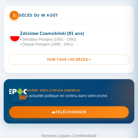
DÉCÈS DU 06 AOÛT
Zdzislaw Czarnobilski (91 ans)
PO
• Sénateur Pologne (1991 - 1993)
• Député Pologne (1989 - 1991)
VOIR TOUS LES DÉCÈS
NOTRE APPLICATION ANDROID
L'actualité politique en continu dans votre poche.
TÉLÉCHARGER
Mentions Légales
·
Confidentialité