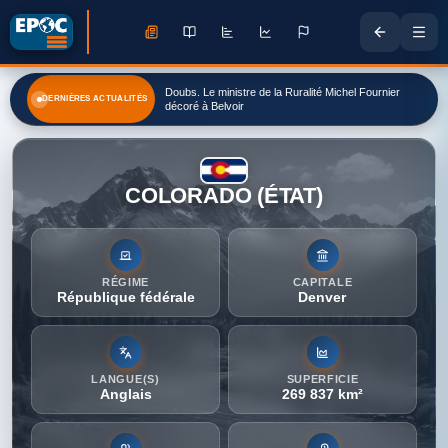
Doubs. Le ministre de la Ruralité Michel Fournier
DERNIÈRES ACTUALITÉS
décoré à Belvoir
COLORADO (ÉTAT)
RÉGIME
CAPITALE
République fédérale
Denver
LANGUE(S)
SUPERFICIE
Anglais
269 837 km²