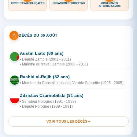
INSTITUTIONS FRANÇAISES
ORGANISMES EUROPÉENS
ORGANISMES
INTERNATIONAUX
DÉCÈS DU 06 AOÛT
Austin Liato (60 ans)
ZA
• Député Zambie (2002 - 2011)
• Ministre du travail Zambie (2008 - 2011)
Rashid al-Rajih (82 ans)
AR
• Membre du Conseil consultatif Arabie Saoudite (1995 - 2005)
Zdzislaw Czarnobilski (91 ans)
PO
• Sénateur Pologne (1991 - 1993)
• Député Pologne (1989 - 1991)
VOIR TOUS LES DÉCÈS