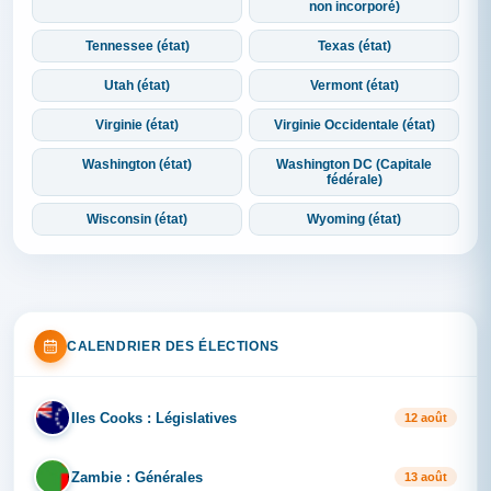
non incorporé)
Tennessee (état)
Texas (état)
Utah (état)
Vermont (état)
Virginie (état)
Virginie Occidentale (état)
Washington (état)
Washington DC (Capitale
fédérale)
Wisconsin (état)
Wyoming (état)
CALENDRIER DES ÉLECTIONS
Iles Cooks : Législatives
IL
12 août
Zambie : Générales
ZA
13 août