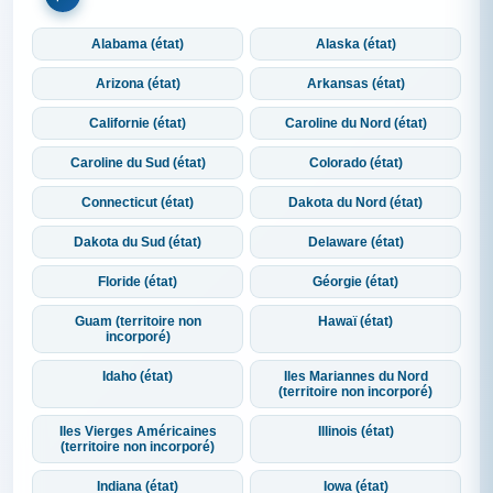
Alabama (état)
Alaska (état)
Arizona (état)
Arkansas (état)
Californie (état)
Caroline du Nord (état)
Caroline du Sud (état)
Colorado (état)
Connecticut (état)
Dakota du Nord (état)
Dakota du Sud (état)
Delaware (état)
Floride (état)
Géorgie (état)
Guam (territoire non
Hawaï (état)
incorporé)
Idaho (état)
Iles Mariannes du Nord
(territoire non incorporé)
Iles Vierges Américaines
Illinois (état)
(territoire non incorporé)
Indiana (état)
Iowa (état)