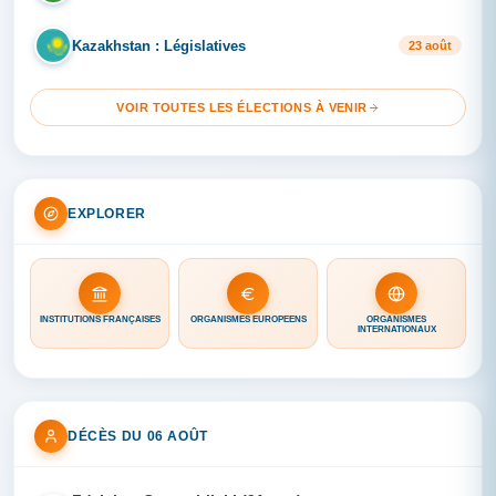
Kazakhstan : Législatives
KA
23 août
VOIR TOUTES LES ÉLECTIONS À VENIR
EXPLORER
INSTITUTIONS FRANÇAISES
ORGANISMES EUROPÉENS
ORGANISMES
INTERNATIONAUX
DÉCÈS DU 06 AOÛT