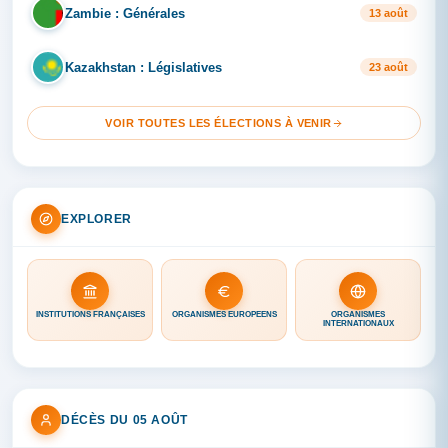
Zambie : Générales
ZA
13 août
Kazakhstan : Législatives
KA
23 août
VOIR TOUTES LES ÉLECTIONS À VENIR
EXPLORER
INSTITUTIONS FRANÇAISES
ORGANISMES EUROPÉENS
ORGANISMES
INTERNATIONAUX
DÉCÈS DU 05 AOÛT