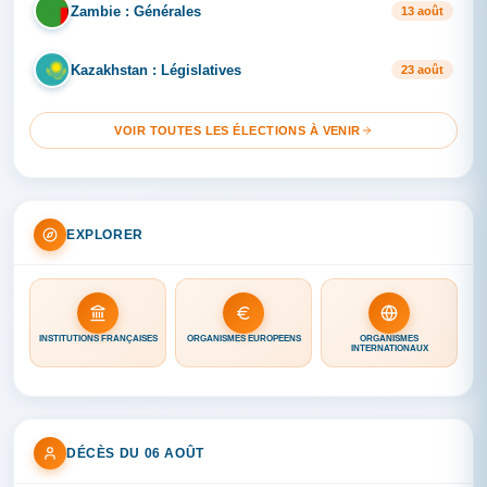
Zambie : Générales
ZA
13 août
Kazakhstan : Législatives
KA
23 août
VOIR TOUTES LES ÉLECTIONS À VENIR
EXPLORER
INSTITUTIONS FRANÇAISES
ORGANISMES EUROPÉENS
ORGANISMES
INTERNATIONAUX
DÉCÈS DU 06 AOÛT