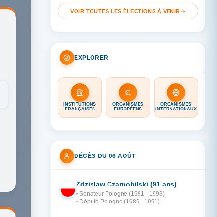
VOIR TOUTES LES ÉLECTIONS À VENIR
EXPLORER
INSTITUTIONS
ORGANISMES
ORGANISMES
FRANÇAISES
EUROPÉENS
INTERNATIONAUX
DÉCÈS DU 06 AOÛT
Zdzislaw Czarnobilski (91 ans)
PO
• Sénateur Pologne (1991 - 1993)
• Député Pologne (1989 - 1991)