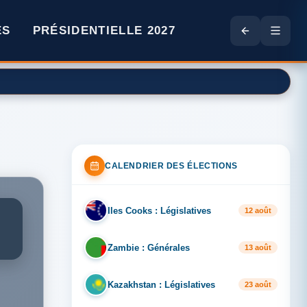
ES
PRÉSIDENTIELLE 2027
CALENDRIER DES ÉLECTIONS
Iles Cooks : Législatives
IL
12 août
Zambie : Générales
ZA
13 août
Kazakhstan : Législatives
KA
23 août