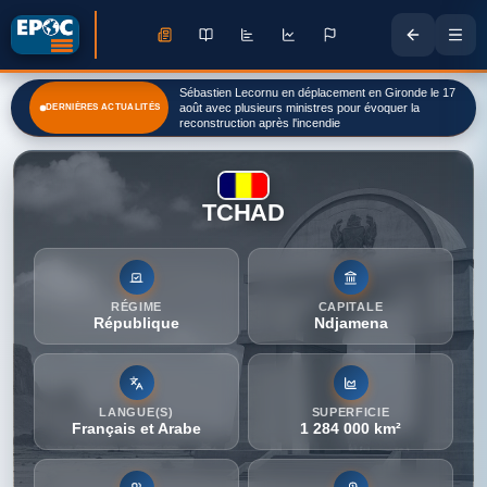
Le courrier moqueur de cet élu lyonnais à Éric Ciotti
après la reprise de ce village olympique pour les JO
DERNIÈRES ACTUALITÉS
2030
TCHAD
RÉGIME
CAPITALE
République
Ndjamena
LANGUE(S)
SUPERFICIE
Français et Arabe
1 284 000 km²