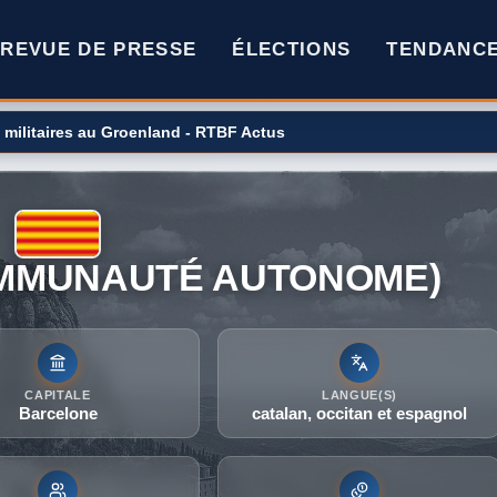
REVUE DE PRESSE
ÉLECTIONS
TENDANC
n après un gros incendie près d'Athènes
MMUNAUTÉ AUTONOME)
CAPITALE
LANGUE(S)
Barcelone
catalan, occitan et espagnol