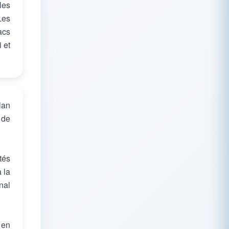
les
Les
acs
 et
lan
 de
tés
 la
nal
 en