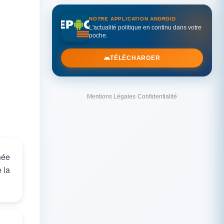
NOTRE APPLICATION ANDROID
L'actualité politique en continu dans votre
poche.
TÉLÉCHARGER
Mentions Légales
·
Confidentialité
née
 la