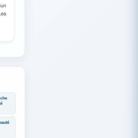
cun
Les
nche
té
nauté