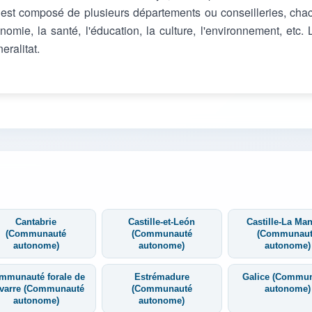
l est composé de plusieurs départements ou conseilleries, cha
omie, la santé, l'éducation, la culture, l'environnement, etc. 
eralitat.
Cantabrie
Castille-et-León
Castille-La Ma
(Communauté
(Communauté
(Communau
autonome)
autonome)
autonome)
mmunauté forale de
Estrémadure
Galice (Commu
varre (Communauté
(Communauté
autonome)
autonome)
autonome)