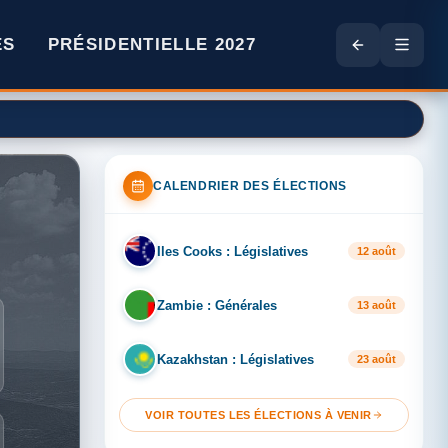
ES
PRÉSIDENTIELLE 2027
CALENDRIER DES ÉLECTIONS
Iles Cooks : Législatives
IL
12 août
Zambie : Générales
ZA
13 août
Kazakhstan : Législatives
KA
23 août
VOIR TOUTES LES ÉLECTIONS À VENIR