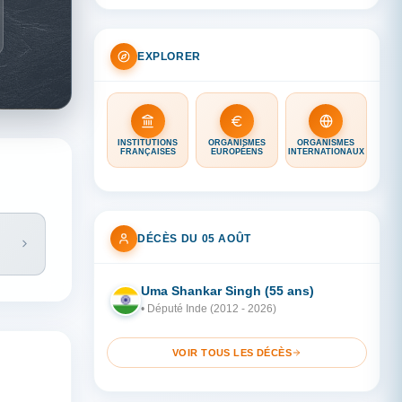
EXPLORER
INSTITUTIONS
ORGANISMES
ORGANISMES
FRANÇAISES
EUROPÉENS
INTERNATIONAUX
DÉCÈS DU 05 AOÛT
Uma Shankar Singh (55 ans)
IN
• Député Inde (2012 - 2026)
VOIR TOUS LES DÉCÈS