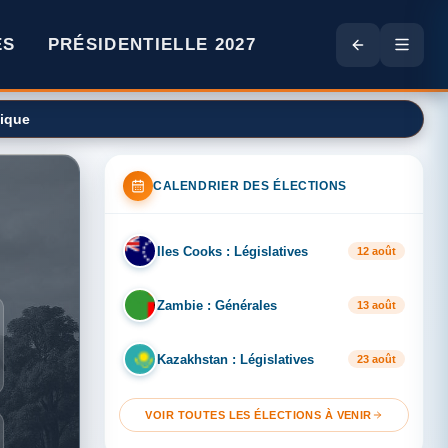
ES
PRÉSIDENTIELLE 2027
CALENDRIER DES ÉLECTIONS
Iles Cooks : Législatives
IL
12 août
Zambie : Générales
ZA
13 août
Kazakhstan : Législatives
KA
23 août
VOIR TOUTES LES ÉLECTIONS À VENIR