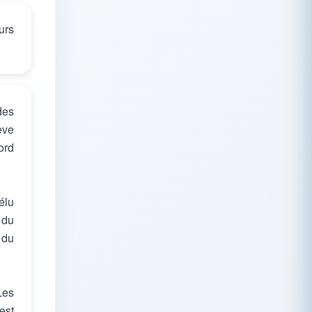
urs
des
ève
ord
élu
 du
 du
Les
est