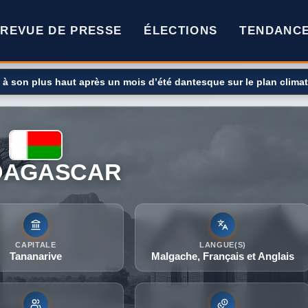
REVUE DE PRESSE
ÉLECTIONS
TENDANC
Iran pose ses conditions à toute réouverture du détroit d'Ormuz
DAGASCAR
CAPITALE
LANGUE(S)
Tananarive
Malgache, Français et Anglais