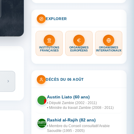
EXPLORER
INSTITUTIONS
ORGANISMES
ORGANISMES
FRANÇAISES
EUROPÉENS
INTERNATIONAUX
DÉCÈS DU 06 AOÛT
Austin Liato (60 ans)
ZA
• Député Zambie (2002 - 2011)
• Ministre du travail Zambie (2008 - 2011)
Rashid al-Rajih (82 ans)
AR
• Membre du Conseil consultatif Arabie
Saoudite (1995 - 2005)