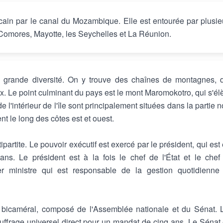
icain par le canal du Mozambique. Elle est entourée par plusie
es Comores, Mayotte, les Seychelles et La Réunion.
e grande diversité. On y trouve des chaînes de montagnes, 
ux. Le point culminant du pays est le mont Maromokotro, qui s'él
l'intérieur de l'île sont principalement situées dans la partie n
nt le long des côtes est et ouest.
rtite. Le pouvoir exécutif est exercé par le président, qui est 
ns. Le président est à la fois le chef de l'État et le chef
 ministre qui est responsable de la gestion quotidienne
nt bicaméral, composé de l'Assemblée nationale et du Sénat. 
ffrage universel direct pour un mandat de cinq ans. Le Sénat 