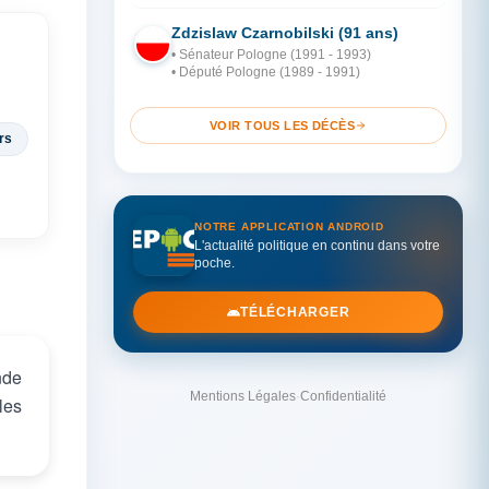
Zdzislaw Czarnobilski (91 ans)
PO
• Sénateur Pologne (1991 - 1993)
• Député Pologne (1989 - 1991)
VOIR TOUS LES DÉCÈS
rs
NOTRE APPLICATION ANDROID
L'actualité politique en continu dans votre
poche.
TÉLÉCHARGER
nde
Mentions Légales
·
Confidentialité
les