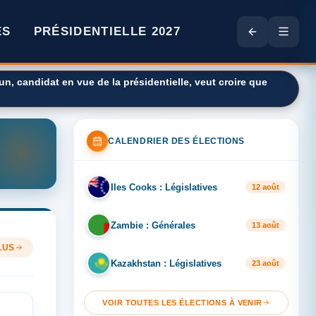
ES
PRÉSIDENTIELLE 2027
n, candidat en vue de la présidentielle, veut croire que
CALENDRIER DES ÉLECTIONS
Iles Cooks : Législatives
IL
12 août
Zambie : Générales
ZA
13 août
LUS
Kazakhstan : Législatives
KA
23 août
VOIR TOUTES LES ÉLECTIONS À VENIR