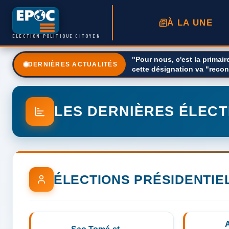
À LA UNE
ÉLECTION POLITIQUE CITOYEN
"Pour nous, c'est la primair
Nathalie Arthaud, candidate 
DERNIÈRES ACTUALITÉS
cette désignation va "recon
LES DERNIÈRES ÉLECT
ÉLECTIONS PRÉSIDENTIE