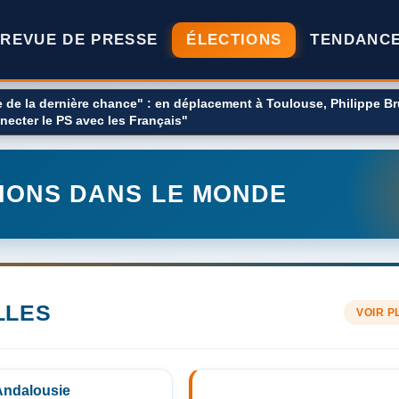
REVUE DE PRESSE
ÉLECTIONS
TENDANC
e de la dernière chance" : en déplacement à Toulouse, Philippe Bru
pour la quatrième fois à la présidentielle
necter le PS avec les Français"
IONS DANS LE MONDE
LLES
VOIR P
Andalousie