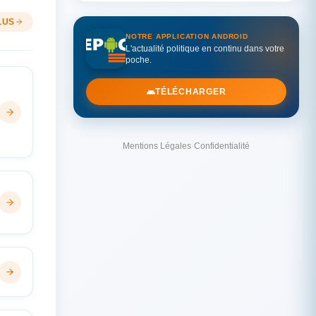
LUS
NOTRE APPLICATION ANDROID
L'actualité politique en continu dans votre
poche.
TÉLÉCHARGER
Mentions Légales
·
Confidentialité