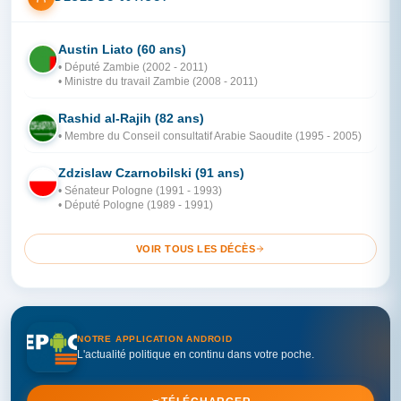
Austin Liato (60 ans)
ZA
• Député Zambie (2002 - 2011)
• Ministre du travail Zambie (2008 - 2011)
Rashid al-Rajih (82 ans)
AR
• Membre du Conseil consultatif Arabie Saoudite (1995 - 2005)
Zdzislaw Czarnobilski (91 ans)
PO
• Sénateur Pologne (1991 - 1993)
• Député Pologne (1989 - 1991)
VOIR TOUS LES DÉCÈS
NOTRE APPLICATION ANDROID
L'actualité politique en continu dans votre poche.