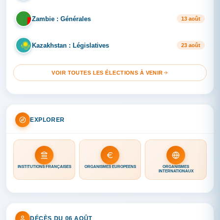
Zambie : Générales
ZA
13 août
Kazakhstan : Législatives
KA
23 août
VOIR TOUTES LES ÉLECTIONS À VENIR
EXPLORER
INSTITUTIONS FRANÇAISES
ORGANISMES EUROPÉENS
ORGANISMES
INTERNATIONAUX
DÉCÈS DU 06 AOÛT