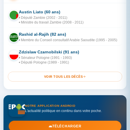
Austin Liato (60 ans)
ZA
• Député Zambie (2002 - 2011)
• Ministre du travail Zambie (2008 - 2011)
Rashid al-Rajih (82 ans)
AR
• Membre du Conseil consultatif Arabie Saoudite (1995 - 2005)
Zdzislaw Czarnobilski (91 ans)
PO
• Sénateur Pologne (1991 - 1993)
• Député Pologne (1989 - 1991)
VOIR TOUS LES DÉCÈS
NOTRE APPLICATION ANDROID
L'actualité politique en continu dans votre poche.
TÉLÉCHARGER