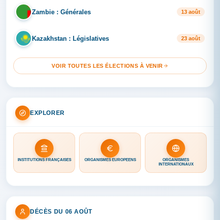
Zambie : Générales
ZA
13 août
Kazakhstan : Législatives
KA
23 août
VOIR TOUTES LES ÉLECTIONS À VENIR
EXPLORER
INSTITUTIONS FRANÇAISES
ORGANISMES EUROPÉENS
ORGANISMES
INTERNATIONAUX
DÉCÈS DU 06 AOÛT