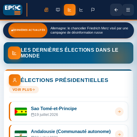
Allemagne: le chancelier Friedrich Merz visé par une
DERNIÈRES ACTUALITÉS
campagne de désinformation russe
LES DERNIÈRES ÉLECTIONS DANS LE
MONDE
ÉLECTIONS PRÉSIDENTIELLES
VOIR PLUS
Sao Tomé-et-Principe
19 juillet 2026
Andalousie (Communauté autonome)