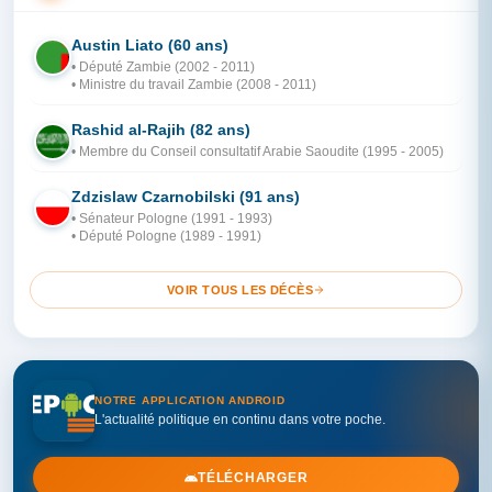
Austin Liato (60 ans)
ZA
• Député Zambie (2002 - 2011)
• Ministre du travail Zambie (2008 - 2011)
Rashid al-Rajih (82 ans)
AR
• Membre du Conseil consultatif Arabie Saoudite (1995 - 2005)
Zdzislaw Czarnobilski (91 ans)
PO
• Sénateur Pologne (1991 - 1993)
• Député Pologne (1989 - 1991)
VOIR TOUS LES DÉCÈS
NOTRE APPLICATION ANDROID
L'actualité politique en continu dans votre poche.
TÉLÉCHARGER