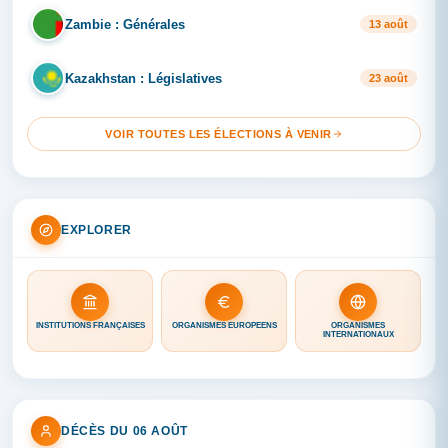
Zambie : Générales
ZA
13 août
Kazakhstan : Législatives
KA
23 août
VOIR TOUTES LES ÉLECTIONS À VENIR
EXPLORER
INSTITUTIONS FRANÇAISES
ORGANISMES EUROPÉENS
ORGANISMES
INTERNATIONAUX
DÉCÈS DU 06 AOÛT