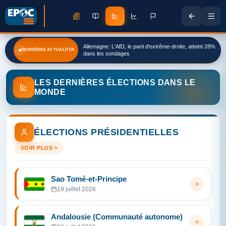
Allemagne: L'AfD, le parti d'extrême-droite, atteint 28%
DERNIÈRES ACTUALITÉS
dans les sondages
LES DERNIÈRES ÉLECTIONS DANS LE
MONDE
ÉLECTIONS PRÉSIDENTIELLES
VOIR PLUS
Sao Tomé-et-Principe
19 juillet 2026
Andalousie (Communauté autonome)