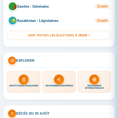
Zambie : Générales
ZA
13 août
Kazakhstan : Législatives
KA
23 août
VOIR TOUTES LES ÉLECTIONS À VENIR
EXPLORER
INSTITUTIONS FRANÇAISES
ORGANISMES EUROPÉENS
ORGANISMES
INTERNATIONAUX
DÉCÈS DU 05 AOÛT