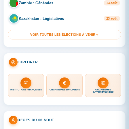
Zambie : Générales
ZA
13 août
Kazakhstan : Législatives
KA
23 août
VOIR TOUTES LES ÉLECTIONS À VENIR
EXPLORER
INSTITUTIONS FRANÇAISES
ORGANISMES EUROPÉENS
ORGANISMES
INTERNATIONAUX
DÉCÈS DU 06 AOÛT