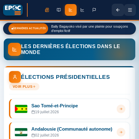
Bally Bagayoko visé par une plainte pour soupçons
DERNIÈRES ACTUALITÉS
d’emploi fictif
LES DERNIÈRES ÉLECTIONS DANS LE
MONDE
ÉLECTIONS PRÉSIDENTIELLES
VOIR PLUS
Sao Tomé-et-Principe
19 juillet 2026
Andalousie (Communauté autonome)
02 juillet 2026